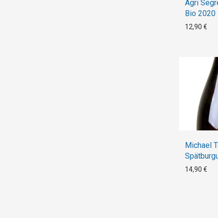
Agri Segr
Bio 2020
12,90 €
Michael 
Spätburgu
Naive We
14,90 €