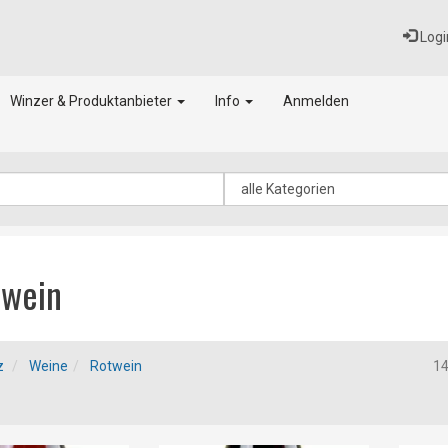
Logi
Winzer & Produktanbieter
Info
Anmelden
twein
z
Weine
Rotwein
1