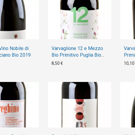
Vino Nobile di
Varvaglione 12 e Mezzo
Varv
ciano Bio 2019
Bio Primitivo Puglia Bio
Primi
2019
2019
8,50 €
10,10