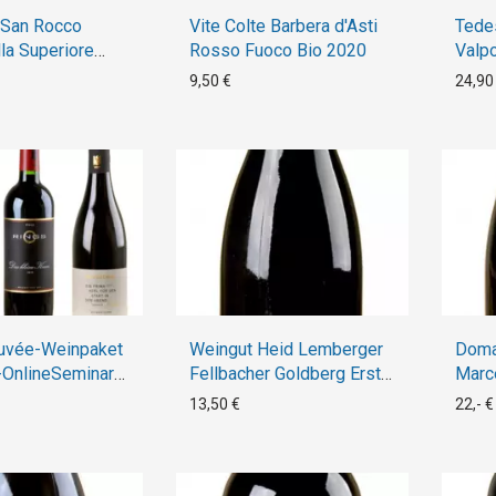
 San Rocco
Vite Colte Barbera d'Asti
Tedes
lla Superiore
Rosso Fuoco Bio 2020
Valpo
2018
2016
9,50 €
24,90
uvée-Weinpaket
Weingut Heid Lemberger
Domai
OnlineSeminar
Fellbacher Goldberg Erste
Marc
eckerWissen
Lage Bio 2018
2020
13,50 €
22,- €