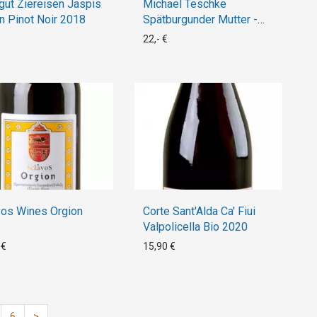
gut Ziereisen Jaspis
Michael Teschke
n Pinot Noir 2018
Spätburgunder Mutter -
Naive Weine- 2016
22,- €
vos Wines Orgion
Corte Sant'Alda Ca' Fiui
Valpolicella Bio 2020
 €
15,90 €
6
>