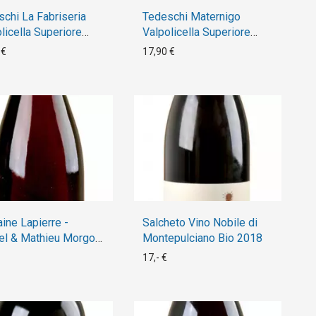
chi La Fabriseria
Tedeschi Maternigo
licella Superiore
Valpolicella Superiore
2016
 €
17,90 €
ne Lapierre -
Salcheto Vino Nobile di
el & Mathieu Morgon
Montepulciano Bio 2018
17,- €