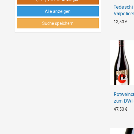
Tedeschi
Alle anzeigen
Valpolice
Ripasso 
13,50 €
Suche speichern
Rotweinc
zum DWI-
WeinEntd
47,50 €