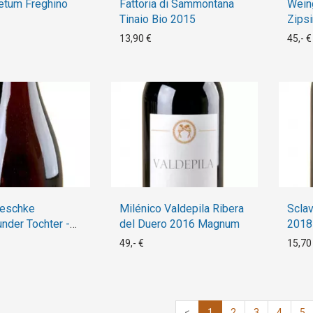
etum Freghino
Fattoria di Sammontana
Wein
Tinaio Bio 2015
Zipsi
13,90 €
45,- €
Teschke
Milénico Valdepila Ribera
Scla
nder Tochter -
del Duero 2016 Magnum
2018
ine- 2012
49,- €
15,70
<
1
2
3
4
5