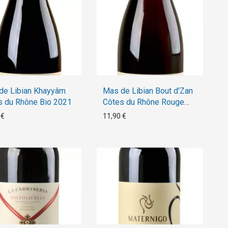
de Libian Khayyâm
Mas de Libian Bout d'Zan
s du Rhône Bio 2021
Côtes du Rhône Rouge
Bio 2021
 €
11,90 €