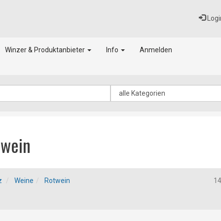
Logi
Winzer & Produktanbieter
Info
Anmelden
twein
z
Weine
Rotwein
1