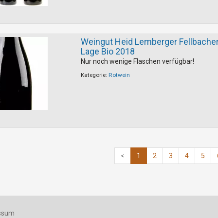
Weingut Heid Lemberger Fellbacher
Lage Bio 2018
Nur noch wenige Flaschen verfügbar!
Kategorie:
Rotwein
<
1
2
3
4
5
ssum