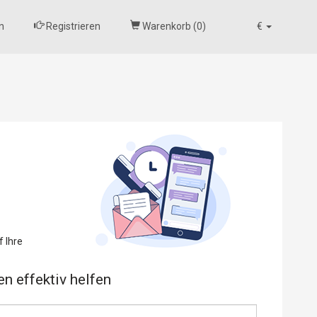
n
Registrieren
Warenkorb (
0
)
€
f Ihre
en effektiv helfen