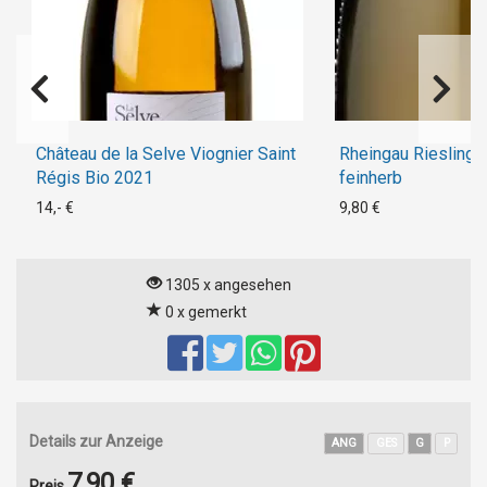
Château de la Selve Viognier Saint
Rheingau Riesling 
Régis Bio 2021
feinherb
14,- €
9,80 €
1305 x angesehen
0 x gemerkt
Details zur Anzeige
ANG
GES
G
P
7,90 €
Preis