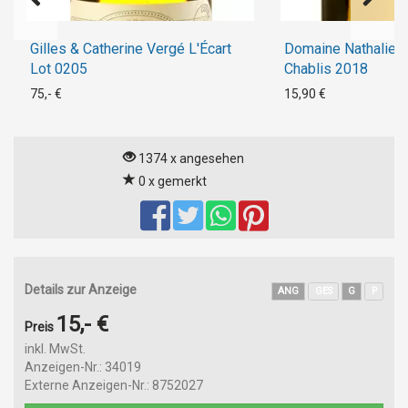
Gilles & Catherine Vergé L'Écart
Domaine Nathalie et
Lot 0205
Chablis 2018
75,- €
15,90 €
1374 x angesehen
0 x gemerkt
Details zur Anzeige
ANG
GES
G
P
15,- €
Preis
inkl. MwSt.
Anzeigen-Nr.: 34019
Externe Anzeigen-Nr.: 8752027