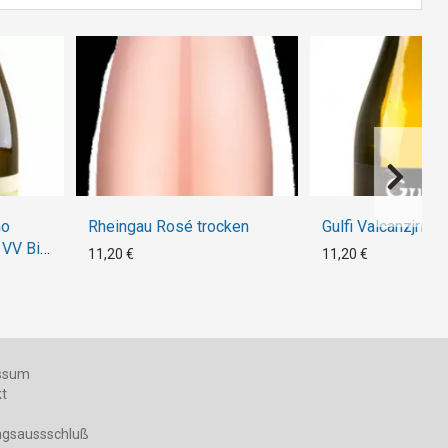
no
Rheingau Rosé trocken
Gulfi Valcanzjria 
 VV Bio
11,20 €
11,20 €
ssum
kt
ngsaussschluß