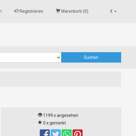
n
Registrieren
Warenkorb (
0
)
€
1199 x angesehen
0 x gemerkt