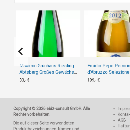
Maximin Grünhaus Riesling
Emidio Pepe Pecori
Abtsberg Großes Gewächs
d'Abruzzo Selezione
2020
2012
33,- €
199,- €
Copyright © 2026 ebiz-consult GmbH. Alle
Impre
Rechte vorbehalten.
Konta
AGB
Die auf dieser Seite verwendeten
Haftu
Produktbezeichnungen, Namen und