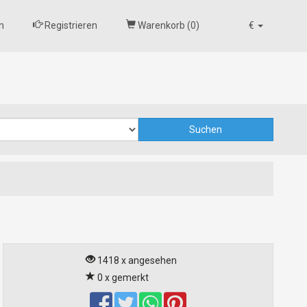
n
Registrieren
Warenkorb (
0
)
€
1418 x angesehen
0 x gemerkt