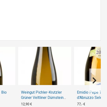
 Bio
Weingut Pichler-Krutzler
Emidio Pepe Treb
Grüner Veltliner Dürnstein
d'Abruzzo Selezi
2019
2018
12,90 €
77,- €