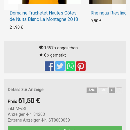
Domaine Truchetet Hautes Côtes
Rheingau Riesling 
de Nuits Blanc La Montagne 2018
9,80 €
21,90 €
1357 x angesehen
0 x gemerkt
Details zur Anzeige
ANG
GES
G
P
61,50 €
Preis
inkl. MwSt.
Anzeigen-Nr.: 34203
Externe Anzeigen-Nr.: ST8000059