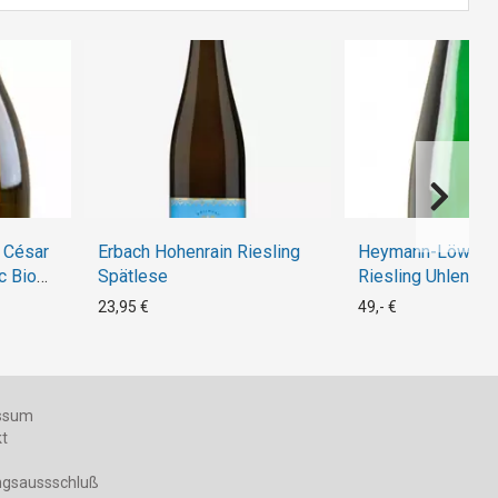
 César
Erbach Hohenrain Riesling
Heymann-Löwens
c Bio
Spätlese
Riesling Uhlen La
Großes Gewächs 
23,95 €
49,- €
ssum
kt
ngsaussschluß