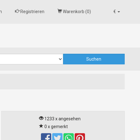
n
Registrieren
Warenkorb (
0
)
€
1233 x angesehen
0 x gemerkt