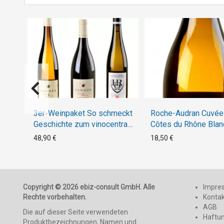
3er-Weinpaket So schmeckt
Roche-Audran Cuvée
Geschichte zum vinocentral-
Côtes du Rhône Blan
Livestream 3 Gläser:
2019
48,90 €
18,50 €
Historische Rebsorten
Copyright © 2026 ebiz-consult GmbH. Alle
Impre
Rechte vorbehalten.
Konta
AGB
Die auf dieser Seite verwendeten
Haftu
Produktbezeichnungen, Namen und