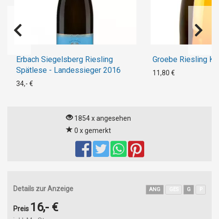
Erbach Siegelsberg Riesling
Groebe Riesling Ka
Spätlese - Landessieger 2016
11,80 €
34,- €
1854 x angesehen
0 x gemerkt
Details zur Anzeige
ANG
GES
G
P
16,- €
Preis