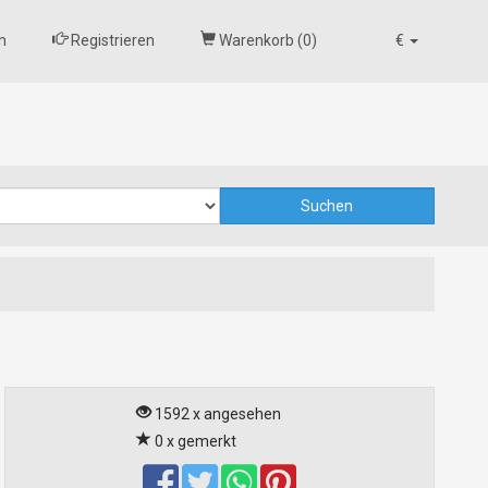
n
Registrieren
Warenkorb (
0
)
€
1592 x angesehen
0 x gemerkt