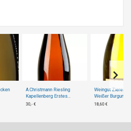
ocken
A.Christmann Riesling
Weingut Ziereise
Kapellenberg Erstes
Weißer Burgunder
Gewächs Bio 2021
30,- €
18,60 €