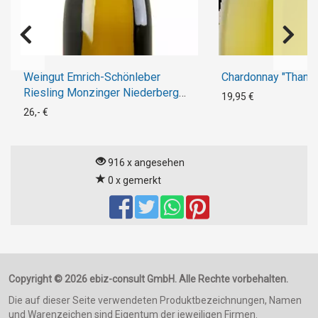
Weingut Emrich-Schönleber
Chardonnay "Thanks
Riesling Monzinger Niederberg
19,95 €
Erste Lage 2019
26,- €
916 x angesehen
0 x gemerkt
Copyright © 2026 ebiz-consult GmbH. Alle Rechte vorbehalten.
Die auf dieser Seite verwendeten Produktbezeichnungen, Namen
und Warenzeichen sind Eigentum der jeweiligen Firmen.