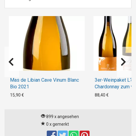
Mas de Libian Cave Vinum Blanc
3er-Weinpaket L?Ar
Bio 2021
Chardonnay zum vin
Livestream 3 Gläse
15,90 €
88,40 €
aus dem Burgund
899 x angesehen
0 x gemerkt