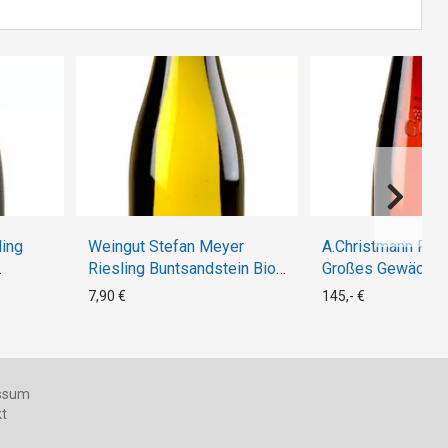
ing
Weingut Stefan Meyer
A.Christmann Ries
Riesling Buntsandstein Bio
Großes Gewächs 
16
2021
Magnum
7,90 €
145,- €
ssum
kt