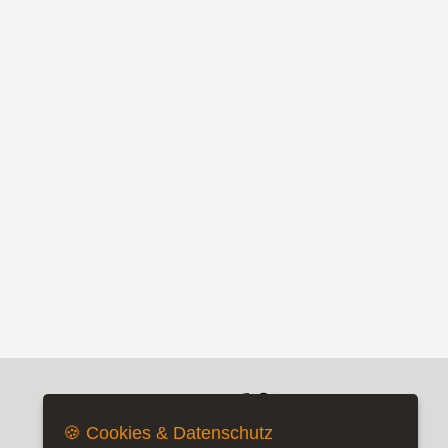
ling Idig
Weissburgunder
Kunjas Po?ip 
2021 Bio
Privatreserve
16,90 €
17,95 €
🍪 Cookies & Datenschutz