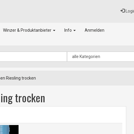
Logi
Winzer & Produktanbieter
Info
Anmelden
n Riesling trocken
ing trocken