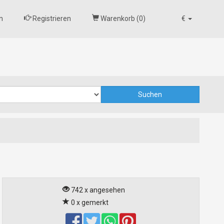
n
Registrieren
Warenkorb (
0
)
€
742 x angesehen
0 x gemerkt