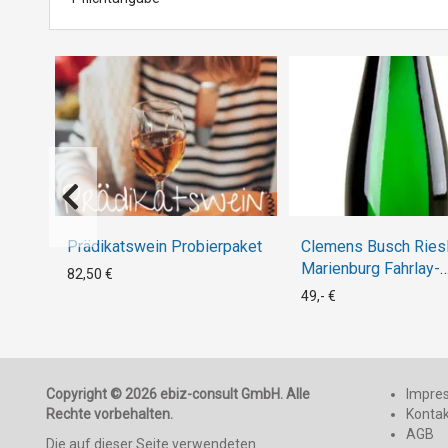
Prädikatswein Probierpaket
Clemens Busch Riesl
Marienburg Fahrlay-
82,50 €
Terrassen GG Bio 20
49,- €
Copyright © 2026 ebiz-consult GmbH. Alle
Impre
Rechte vorbehalten.
Konta
AGB
Die auf dieser Seite verwendeten