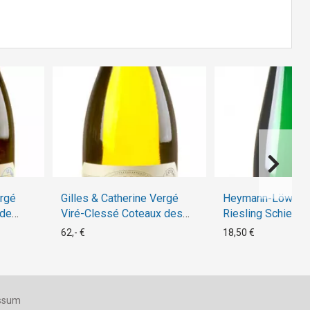
ergé
Gilles & Catherine Vergé
Heymann-Löwens
 de
Viré-Clessé Coteaux des
Riesling Schiefer
Quarts 2007
2017
62,- €
18,50 €
ssum