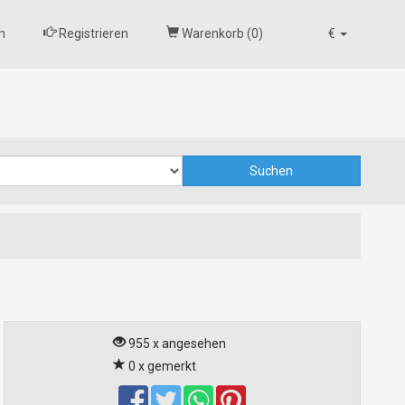
n
Registrieren
Warenkorb (
0
)
€
955 x angesehen
0 x gemerkt