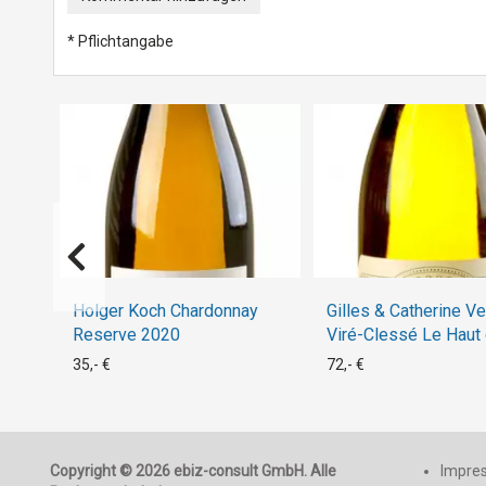
* Pflichtangabe
Holger Koch Chardonnay
Gilles & Catherine V
Reserve 2020
Viré-Clessé Le Haut
Boulaise 2002
35,- €
72,- €
Copyright © 2026 ebiz-consult GmbH. Alle
Impre