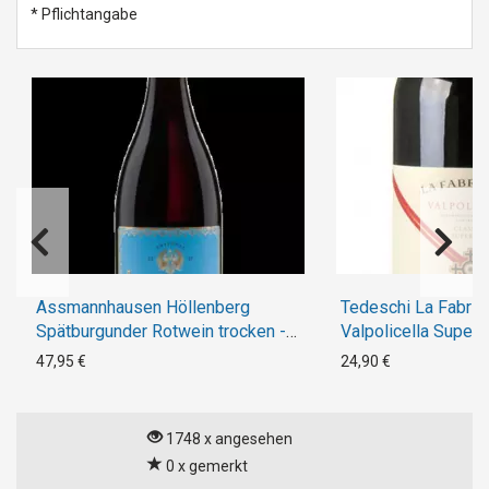
* Pflichtangabe
Assmannhausen Höllenberg
Tedeschi La Fabris
Spätburgunder Rotwein trocken -
Valpolicella Superi
Großes Gewächs
47,95 €
24,90 €
1748 x angesehen
0 x gemerkt