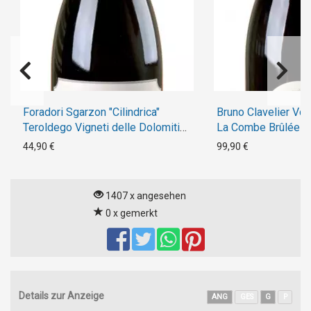
Foradori Sgarzon "Cilindrica"
Bruno Clavelier V
Teroldego Vigneti delle Dolomiti
La Combe Brûlée B
2013
44,90 €
99,90 €
1407 x angesehen
0 x gemerkt
Details zur Anzeige
ANG
GES
G
P