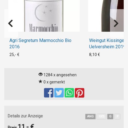
Agri Segretum Marmocchio Bio
Weingut Kissinger 
2016
Uelversheim 2019
25,- €
8,10 €
1284 x angesehen
0 x gemerkt
Details zur Anzeige
ANG
GES
G
P
11,- €
Preis