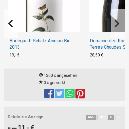
Bodegas F. Schatz Acinipo Bio
Domaine des Roch
2013
Terres Chaudes Sa
Champigny Bio 201
19,- €
28,50 €
1300 x angesehen
0 x gemerkt
Details zur Anzeige
ANG
GES
G
P
11,- €
Preis