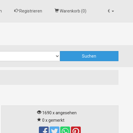
n
Registrieren
Warenkorb (
0
)
€
1690 x angesehen
0 x gemerkt