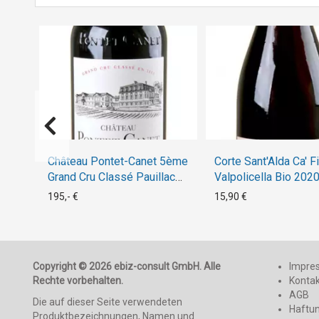
Château Pontet-Canet 5ème
Corte Sant'Alda Ca' Fi
Grand Cru Classé Pauillac
Valpolicella Bio 202
Bio 2016
195,- €
15,90 €
Copyright © 2026 ebiz-consult GmbH. Alle
Impre
Rechte vorbehalten.
Konta
AGB
Die auf dieser Seite verwendeten
Haftu
Produktbezeichnungen, Namen und