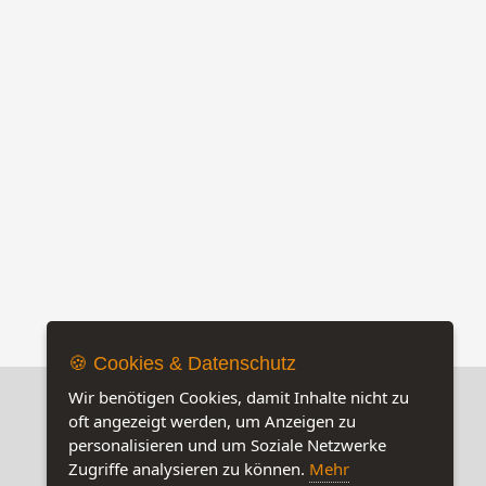
tburgunder
Montirius Les Violettes Bio
Holger Koch Pi
2019
Stern 2016
12,50 €
24,- €
🍪 Cookies & Datenschutz
Wir benötigen Cookies, damit Inhalte nicht zu
oft angezeigt werden, um Anzeigen zu
personalisieren und um Soziale Netzwerke
Zugriffe analysieren zu können.
Mehr