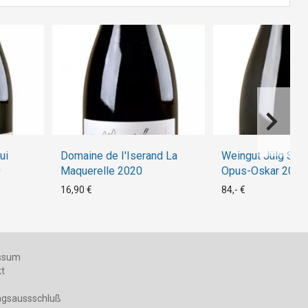
ui
Domaine de I'Iserand La
Weingut Jülg Spä
0
Maquerelle 2020
Opus-Oskar 2018
16,90 €
84,- €
ssum
kt
ngsaussschluß