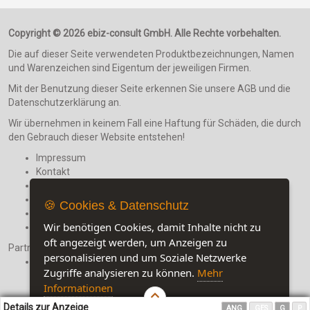
Copyright © 2026 ebiz-consult GmbH. Alle Rechte vorbehalten.
Die auf dieser Seite verwendeten Produktbezeichnungen, Namen
und Warenzeichen sind Eigentum der jeweiligen Firmen.
Mit der Benutzung dieser Seite erkennen Sie unsere AGB und die
Datenschutzerklärung an.
Wir übernehmen in keinem Fall eine Haftung für Schäden, die durch
den Gebrauch dieser Website entstehen!
Impressum
Kontakt
AGB
Haftungsaussschluß
🍪 Cookies & Datenschutz
Datenschutzerklärung
Wir benötigen Cookies, damit Inhalte nicht zu
Userübersicht
oft angezeigt werden, um Anzeigen zu
Partner:
personalisieren und um Soziale Netzwerke
Kochrezepte zum Wein
Zugriffe analysieren zu können.
Mehr
Informationen
Details zur Anzeige
ANG
GES
G
P