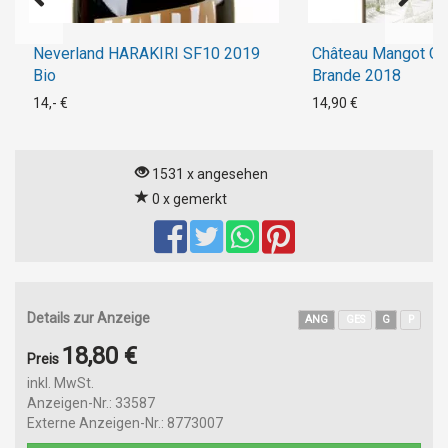
Neverland HARAKIRI SF10 2019
Château Mangot Ch
Bio
Brande 2018
14,- €
14,90 €
1531 x angesehen
0 x gemerkt
Details zur Anzeige
ANG
GES
G
P
18,80 €
Preis
inkl. MwSt.
Anzeigen-Nr.: 33587
Externe Anzeigen-Nr.: 8773007