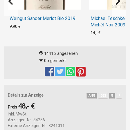
Weingut Sander Merlot Bio 2019
Michael Teschke R
Michèl Noir 2009
9,90 €
14,- €
1441 x angesehen
0 x gemerkt
Details zur Anzeige
ANG
GES
G
P
48,- €
Preis