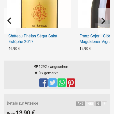
Château Phélan Ségur Saint-
Franz Gojer - Glöggl
Estèphe 2017
Magdalener Vigna 
46,90 €
15,90 €
1292 x angesehen
0 x gemerkt
Details zur Anzeige
ANG
GES
G
P
13,90 €
Preis