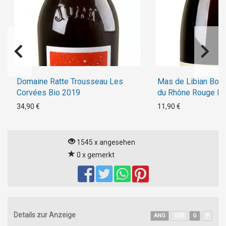
Domaine Ratte Trousseau Les
Mas de Libian Bout
Corvées Bio 2019
du Rhône Rouge Bi
34,90 €
11,90 €
1545 x angesehen
0 x gemerkt
Details zur Anzeige
ANG
GES
G
P