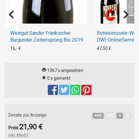
Weingut Sander Fränkischer
Rotweincuvée-Wei
Burgunder Zeitensprung Bio 2019
DWI-OnlineSemina
WeinEntdeckerWis
16,- €
47,50 €
1367 x angesehen
0 x gemerkt
Details zur Anzeige
ANG
GES
G
P
21,90 €
Preis
inkl. MwSt.