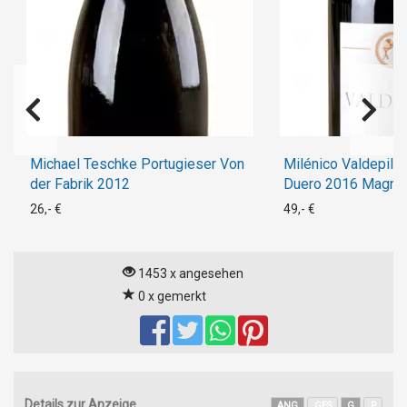
Michael Teschke Portugieser Von
Milénico Valdepila 
der Fabrik 2012
Duero 2016 Magn
26,- €
49,- €
1453 x angesehen
0 x gemerkt
Details zur Anzeige
ANG
GES
G
P