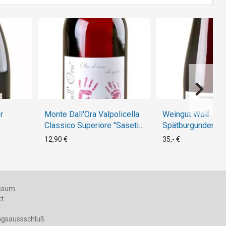
r
Monte Dall'Ora Valpolicella
Weingut Wolf
Classico Superiore "Saseti"
Spätburgunder 2
2020
Magnum
12,90 €
35,- €
ssum
kt
ngsaussschluß