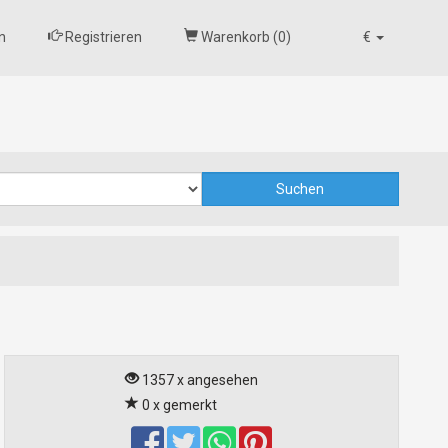
n
Registrieren
Warenkorb (
0
)
€
1357 x angesehen
0 x gemerkt