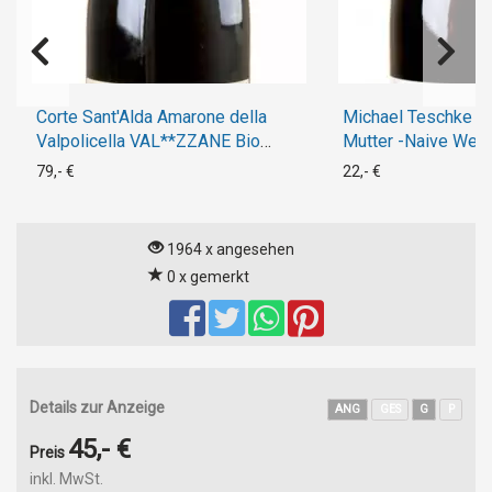
Corte Sant'Alda Amarone della
Michael Teschke S
Valpolicella VAL**ZZANE Bio
Mutter -Naive Wei
2015
79,- €
22,- €
1964 x angesehen
0 x gemerkt
Details zur Anzeige
ANG
GES
G
P
45,- €
Preis
inkl. MwSt.