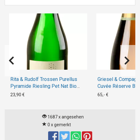
Rita & Rudolf Trossen Purellus
Griesel & Compagn
Pyramide Riesling Pet Nat Bio
Cuvée Réserve Brut
2018
Exquisit- 2014
23,90 €
65,- €
1687 x angesehen
0 x gemerkt