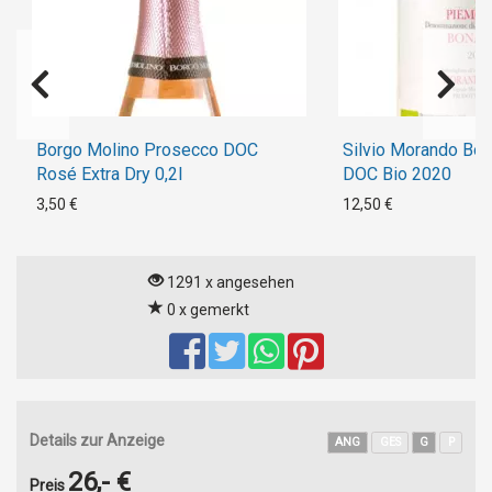
Borgo Molino Prosecco DOC
Silvio Morando Bon
Rosé Extra Dry 0,2l
DOC Bio 2020
3,50 €
12,50 €
1291 x angesehen
0 x gemerkt
Details zur Anzeige
ANG
GES
G
P
26,- €
Preis