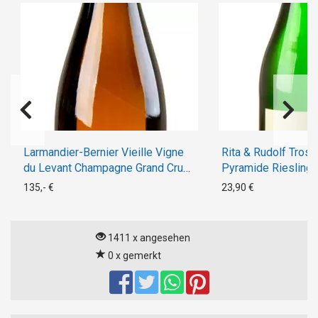
Larmandier-Bernier Vieille Vigne
Rita & Rudolf Tross
du Levant Champagne Grand Cru
Pyramide Riesling 
Blanc de Blancs 2012
2018
135,- €
23,90 €
1411 x angesehen
0 x gemerkt